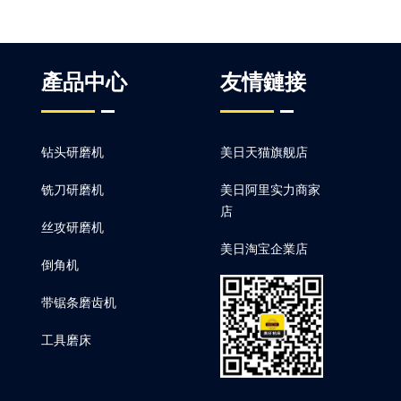
產品中心
友情鏈接
钻头研磨机
美日天猫旗舰店
铣刀研磨机
美日阿里实力商家
店
丝攻研磨机
美日淘宝企業店
倒角机
带锯条磨齿机
工具磨床